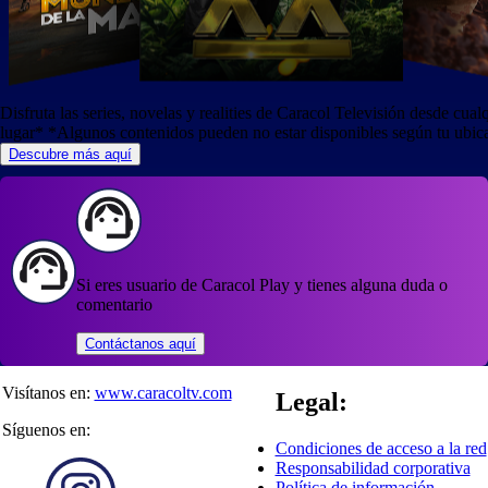
Disfruta las series, novelas y realities de Caracol Televisión desde cual
lugar*
*Algunos contenidos pueden no estar disponibles según tu ubic
Descubre más aquí
Si eres usuario de Caracol Play y tienes alguna duda o
comentario
Contáctanos aquí
Visítanos en:
www.caracoltv.com
Legal:
Síguenos en:
Condiciones de acceso a la red
Responsabilidad corporativa
Política de información