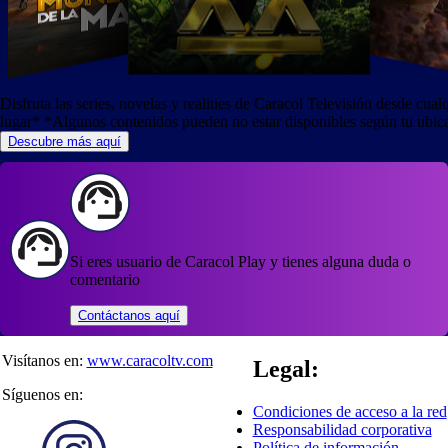
Disfruta las series, novelas y realities de Caracol Televisión desde cual
lugar*
*Algunos contenidos pueden no estar disponibles según tu ubic
Descubre más aquí
Si eres usuario de Caracol Play y tienes alguna duda o
comentario
Contáctanos aquí
Visítanos en:
www.caracoltv.com
Legal:
Síguenos en:
Condiciones de acceso a la red
Responsabilidad corporativa
Política de información