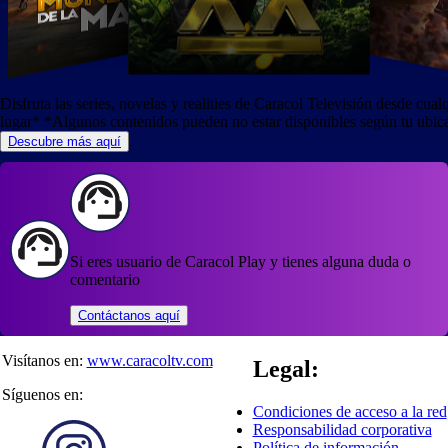
Disfruta las series, novelas y realities de Caracol Televisión desde cual
lugar*
*Algunos contenidos pueden no estar disponibles según tu ubic
Descubre más aquí
Si eres usuario de Caracol Play y tienes alguna duda o
comentario
Contáctanos aquí
Visítanos en:
www.caracoltv.com
Legal:
Síguenos en:
Condiciones de acceso a la red
Responsabilidad corporativa
Política de información